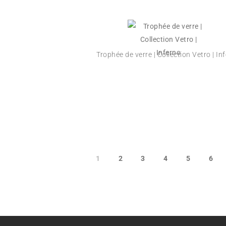
Trophée de verre | Collection Vetro | In
1
2
3
4
5
6