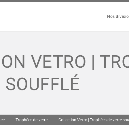
NOS DIVISIONS
Nos divisi
PONTBRIAND
NOS PRODUITS
Créateur d'objets porteurs de sens
CONTACT
ON VETRO | T
E SOUFFLÉ
nce
Trophées de verre
Collection Vetro | Trophées de verre sou