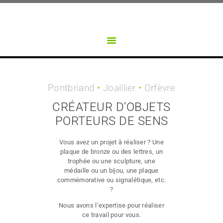
NOS DIVISIONS
PONTBRIAND
NOS PRODUITS
Créateur d'objets porteurs de sens
CONTACT
Pontbriand
•
Joaillier
•
Orfèvre
CRÉATEUR D’OBJETS
PORTEURS DE SENS
Vous avez un projet à réaliser ? Une
plaque de bronze ou des lettres, un
trophée ou une sculpture, une
médaille ou un bijou, une plaque
commémorative ou signalétique, etc.
?
Nous avons l’expertise pour réaliser
ce travail pour vous.