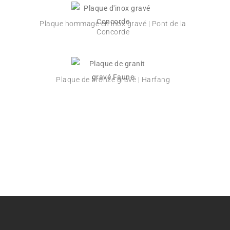
Plaque hommage en inox gravé | Pont de la
Concorde
t
Plaque de bronze gravé | Harfang