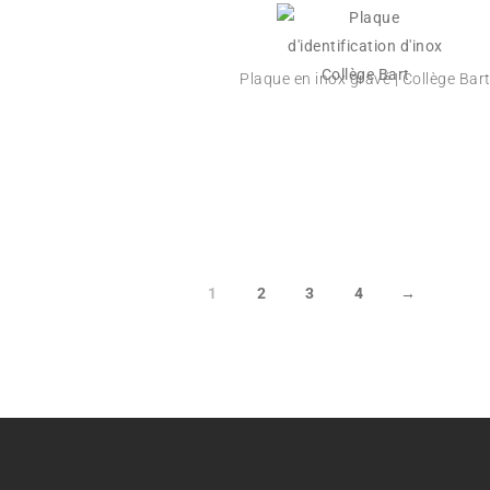
Plaque en inox gravé | Collège Bar
1
2
3
4
→