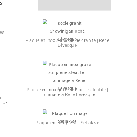
TS
TRIÉ
DU
PLUS
RÉCENT
Les
AU
Plaque en inox sur socle de granite | René
PLUS
Lévesque
ANCIEN
Plaque en inox gravé sur pierre stéatite |
Hommage à René Lévesque
 |
inox
Plaque en inox gravé | Setlakwe