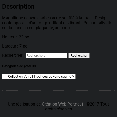
Description
Magnifique oeuvre d’art en verre soufflé à la main. Design
contemporain d’un rouge rutilant et vibrant. Personnalisation
sur la base ou sur plaquette, au choix.
Hauteur: 22 po
Largeur : 7 po
Rechercher :
Catégories de produits
Une réalisation de
Création Web Portneuf
| ©2017 Tous
droits réservés