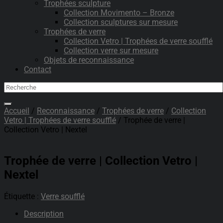
Trophées sculpture
Collection Movimento – Bronze
Collection sculptures sur mesure
Trophées de verre
Collection Vetro | Trophées de verre soufflé
Collection verre sur mesure
Objets de reconnaissance
Contact
Accueil
/
Reconnaissance
/
Trophées de verre
/
Collection
Vetro | Trophées de verre soufflé
/ Trophée de verre |
Collection Vetro | Nextel
Trophée de verre | Collection Vetro |
Nextel
Étiquette :
Verre soufflé
Description