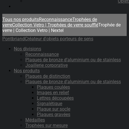
Objet
Tous nos produits
Reconnaissance
Trophées de
verre
Collection Vetro | Trophées de verre soufflé
Trophée de
verre | Collection Vetro | Nextel
Pontbriand
Créateur d'objets porteurs de sens
Nos divisions
Reconnaissance
Plaques de bronze d’aluminium ou de stainless
Joaillerie corporative
Nos produits
Plaques de distinction
Plaques de bronze d’aluminium ou de stainless
Plaques coulées
Images en relief
Lettres découpées
Signalétique
Plaque sur socle
Plaques gravées
Médailles
Trophées sur mesure