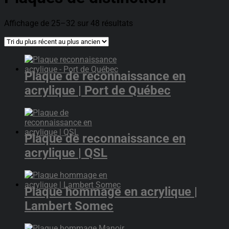
Trié
Affichage de 25–32 sur 48 résultats
du
plus
récent
au
plus
Plaque de reconnaissance en
ancien
acrylique | Port de Québec
Plaque de reconnaissance en
acrylique | QSL
Plaque hommage en acrylique |
Lambert Somec