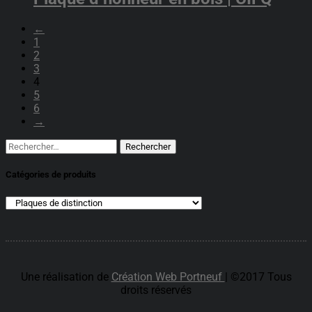
←
1
2
3
4
5
6
→
Rechercher :
Catégories de produits
Une réalisation de
Création Web Portneuf
| ©2017 Tous
droits réservés