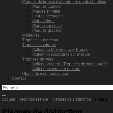
Plaques de bronze d’aluminium ou de stainless
Plaques coulées
Images en relief
Lettres découpées
Signalétique
Plaque sur socle
Plaques gravées
Médailles
Trophées sur mesure
Trophées sculpture
Collection Movimento – Bronze
Collection sculptures sur mesure
Trophées de verre
Collection Vetro | Trophées de verre soufflé
Collection verre sur mesure
Objets de reconnaissance
Contact
Accueil
/
Reconnaissance
/
Plaques de distinction
/ Page 4
Plaques de distinction