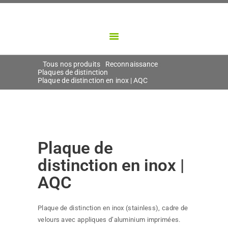
NOS DIVISIONS
PONTBRIAND
NOS PRODUITS
Créateur d'objets porteurs de sens
CONTACT
Tous nos produits
Reconnaissance
Plaques de distinction
Plaque de distinction en inox | AQC
Plaque de
distinction en inox |
AQC
Plaque de distinction en inox (stainless), cadre de
velours avec appliques d’aluminium imprimées.