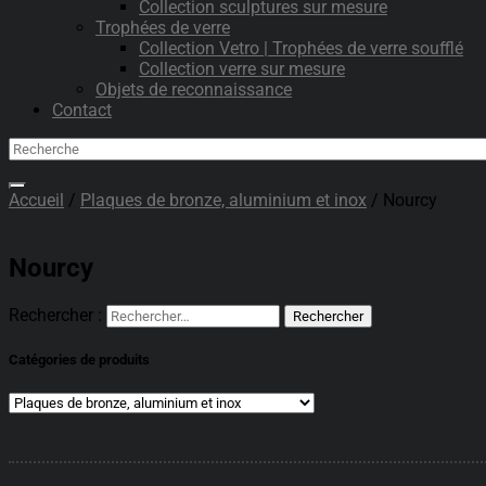
Collection sculptures sur mesure
Trophées de verre
Collection Vetro | Trophées de verre soufflé
Collection verre sur mesure
Objets de reconnaissance
Contact
Accueil
/
Plaques de bronze, aluminium et inox
/ Nourcy
Nourcy
Rechercher :
Catégories de produits