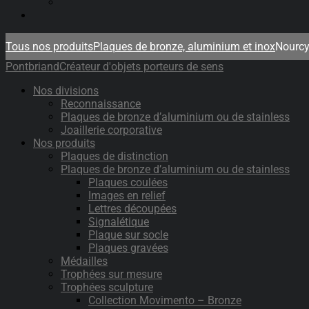
Tous nos produits
Plaques de bronze, aluminium et inox
Nourc
Pontbriand
Créateur d'objets porteurs de sens
Nos divisions
Reconnaissance
Plaques de bronze d’aluminium ou de stainless
Joaillerie corporative
Nos produits
Plaques de distinction
Plaques de bronze d’aluminium ou de stainless
Plaques coulées
Images en relief
Lettres découpées
Signalétique
Plaque sur socle
Plaques gravées
Médailles
Trophées sur mesure
Trophées sculpture
Collection Movimento – Bronze