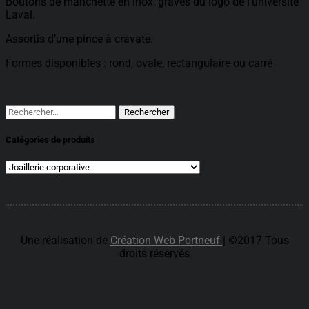
Boutons de manchette en inox, gravés du logo de l’université
Laval.
Assortis d’une pince à cravate.
Formes disponibles : rond, ovale, rectangulaire ou carré
Rechercher :
Catégories de produits
Une réalisation de
Création Web Portneuf
| ©2017 Tous
droits réservés