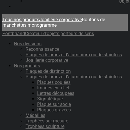
Objet
Tous nos produits
Joaillerie corporative
Boutons de
manchettes monogramme
Pontbriand
Créateur d'objets porteurs de sens
Nos divisions
Reconnaissance
Plaques de bronze d’aluminium ou de stainless
Joaillerie corporative
Nos produits
Plaques de distinction
Plaques de bronze d’aluminium ou de stainless
Plaques coulées
Images en relief
Lettres découpées
Signalétique
Plaque sur socle
Plaques gravées
Médailles
Trophées sur mesure
Trophées sculpture