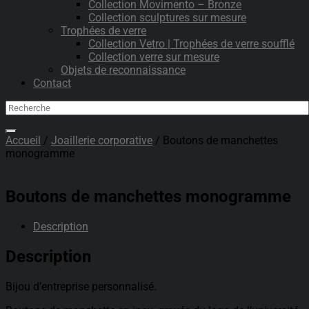
Collection Movimento – Bronze
Collection sculptures sur mesure
Trophées de verre
Collection Vetro | Trophées de verre soufflé
Collection verre sur mesure
Objets de reconnaissance
Contact
Accueil
/
Joaillerie corporative
/ Boutons de manchettes
monogramme
Boutons de manchettes monogramme
Description
Description
Bijou d’entreprise personnalisé.