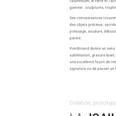
l'aluminium, le verre et l’a
gamme : sculptures, trophée
Ses connaissances trouvent
des objets précieux, sacrés
polissage, soudure, déboss
patine.
Pontbriand donne un sens à 
sublimation, gravure laser,
une excellente façon de ren
signature ou de passer un
Création, prototyp