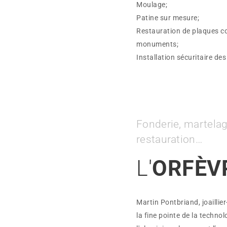
Moulage;
Patine sur mesure;
Restauration de plaques c
monuments;
Installation sécuritaire de
Fonderie, martelag
restauration…
L'
ORFÈV
Martin Pontbriand, joaillier-
la fine pointe de la techno