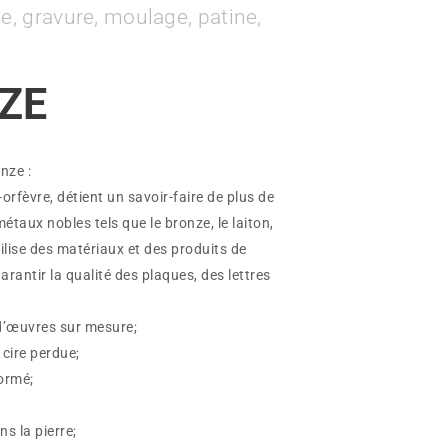
e, gravure, moulage, patine,
ZE
nze :
-orfèvre, détient un savoir-faire de plus de
étaux nobles tels que le bronze, le laiton,
utilise des matériaux et des produits de
arantir la qualité des plaques, des lettres
d’œuvres sur mesure;
cire perdue;
ormé;
s la pierre;