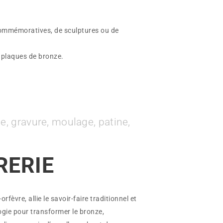
ommémoratives, de sculptures ou de
s plaques de bronze.
e, gravure, moulage, patine,
RERIE
orfèvre, allie le savoir-faire traditionnel et
logie pour transformer le bronze,