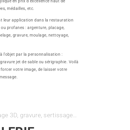
crylique en prix d’excellence haut de
s, médailles, etc.
 leur application dans la restauration
 ou profanes : argenture, placage,
elage, gravure, moulage, nettoyage,
l'objet par la personnalisation :
 gravure jet de sable ou sérigraphie. Voilà
forcer votre image, de laisser votre
 message.
age 3D, gravure, sertissage…