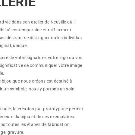
LLERIE
d vie dans son atelier de Neuville où il
sibilité contemporaine et raffinement
ses désirant se distinguer ou les individus
iginal, unique.
spiré de votre signature, votre logo ou vos
 significative de communiquer votre image
le.
bijou que nous créons est destiné à
nir un symbole, nous y portons un soin
nologie, la création par prototypage permet
érieure du bijou et de ses exemplaires.
ns toutes les étapes de fabrication;
age, gravure.