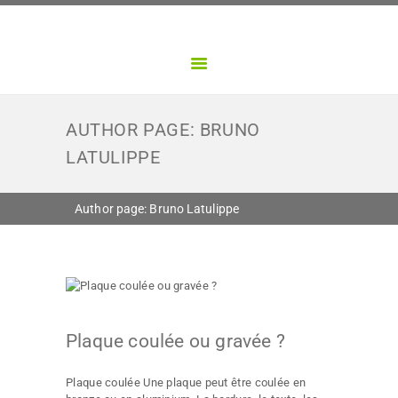
NOS DIVISIONS
PONTBRIAND
NOS PRODUITS
Créateur d'objets porteurs de sens
CONTACT
AUTHOR PAGE: BRUNO
LATULIPPE
Author page: Bruno Latulippe
Plaque coulée ou gravée ?
Plaque coulée Une plaque peut être coulée en